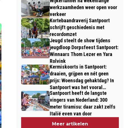
Wijkertunnel na wekenlange
werkzaamheden weer open voor
verkeer
Kortebaandraverij Santpoort
schrijft geschiedenis met
recordomzet
Jeugd steelt de show tijdens
jeugdloop Dorpsfeest Santpoort:
Winnaars Thom Lezer en Yara
Rolvink
Kermiskoorts in Santpoort:
draaien, grijpen en nét geen
prijs: Woensdag gehaktdag? In
Santpoort was het vooral
Santpoort heeft de langste
draaidag
vingers van Nederland: 300
meter tiramisu: daar zakt zelfs
Italië even van door
Meer artikelen