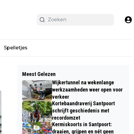
Spelletjes
Meest Gelezen
Wijkertunnel na wekenlange
werkzaamheden weer open voor
verkeer
Kortebaandraverij Santpoort
schrijft geschiedenis met
recordomzet
Kermiskoorts in Santpoort:
draaien, grijpen en nét geen