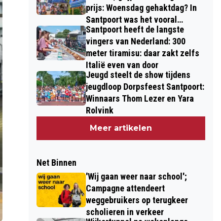
prijs: Woensdag gehaktdag? In
Santpoort was het vooral
Santpoort heeft de langste
draaidag
vingers van Nederland: 300
meter tiramisu: daar zakt zelfs
Italië even van door
Jeugd steelt de show tijdens
jeugdloop Dorpsfeest Santpoort:
Winnaars Thom Lezer en Yara
Rolvink
Meer artikelen
Net Binnen
'Wij gaan weer naar school';
Campagne attendeert
weggebruikers op terugkeer
scholieren in verkeer