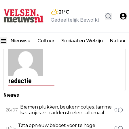
21
°C
Gedeeltelijk Bewolkt
Nieuws
Cultuur
Sociaal en Welzijn
Natuur
▼
redactie
Nieuws
Bramen plukken, beukennootjes, tamme
0
28/07
kastanjes en paddenstoelen... allemaal
stroperij!
Tata opnieuw beboet voor te hoge
0
11/05