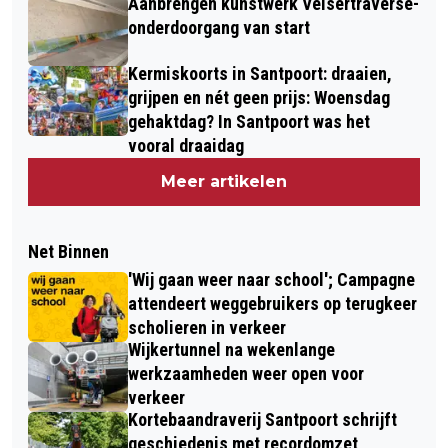
Aanbrengen kunstwerk Velsertraverse-
onderdoorgang van start
Kermiskoorts in Santpoort: draaien,
grijpen en nét geen prijs: Woensdag
gehaktdag? In Santpoort was het
vooral draaidag
Meer artikelen
Net Binnen
'Wij gaan weer naar school'; Campagne
attendeert weggebruikers op terugkeer
scholieren in verkeer
Wijkertunnel na wekenlange
werkzaamheden weer open voor
verkeer
Kortebaandraverij Santpoort schrijft
geschiedenis met recordomzet