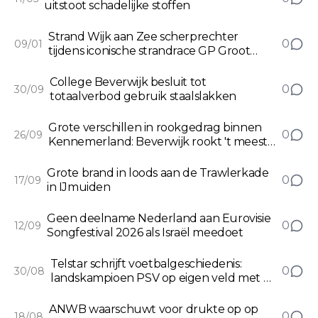
uitstoot schadelijke stoffen
Strand Wijk aan Zee scherprechter
0
09/01
tijdens iconische strandrace GP Groot
Egmond-Pier-Egmond
College Beverwijk besluit tot
0
30/09
totaalverbod gebruik staalslakken
Grote verschillen in rookgedrag binnen
0
26/09
Kennemerland: Beverwijk rookt 't meest,
Castricum 't minst
Grote brand in loods aan de Trawlerkade
0
17/09
in IJmuiden
Geen deelname Nederland aan Eurovisie
0
12/09
Songfestival 2026 als Israël meedoet
Telstar schrijft voetbalgeschiedenis:
0
30/08
landskampioen PSV op eigen veld met 0-
2 onderuit tegen Witte Leeuwen
ANWB waarschuwt voor drukte op op
0
18/08