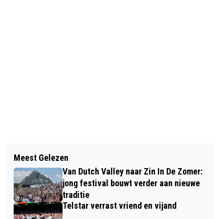
Vorig artikel
Volgend artikel
'VILLAGE OF ZANDVOORT CROWDED
Meest Gelezen
POLITIE CONTROLEERT OP A9,
HOUSE' DURING FORMULA 1
Van Dutch Valley naar Zin In De Zomer:
BOETES VOOR LINKS RIJDEN, RIJDEN
QUALIFICATIONS
jong festival bouwt verder aan nieuwe
ONDER INVLOED EN VASTHOUDEN VAN
traditie
Telstar verrast vriend en vijand
TELEFOON