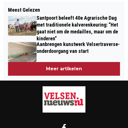
Volgend artikel
PIASTRI WINT DUTCH GRAND PRIX,
Meest Gelezen
BRAND IN DRIJVEND
VERSTAPPEN EINDIGT ALS TWEEDE
Santpoort beleeft 40e Agrarische Dag
ZONNEPANELENPARK NOORDZEE
NA UITVALLEN LANDO NORIS
met traditionele kalverenkeuring: “Het
GEBLUST
gaat niet om de medailles, maar om de
kinderen”
Aanbrengen kunstwerk Velsertraverse-
onderdoorgang van start
Meer artikelen