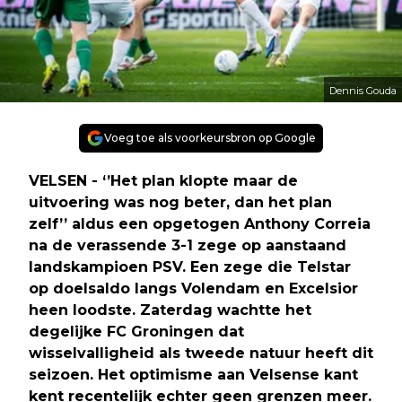
Dennis Gouda
Voeg toe als voorkeursbron op Google
VELSEN - ‘’Het plan klopte maar de
uitvoering was nog beter, dan het plan
zelf’’ aldus een opgetogen Anthony Correia
na de verassende 3-1 zege op aanstaand
landskampioen PSV. Een zege die Telstar
op doelsaldo langs Volendam en Excelsior
heen loodste. Zaterdag wachtte het
degelijke FC Groningen dat
wisselvalligheid als tweede natuur heeft dit
seizoen. Het optimisme aan Velsense kant
kent recentelijk echter geen grenzen meer.