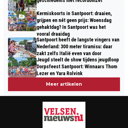
geschiedenis met recordomzet
Kermiskoorts in Santpoort: draaien,
grijpen en nét geen prijs: Woensdag
gehaktdag? In Santpoort was het
vooral draaidag
Santpoort heeft de langste vingers van
Nederland: 300 meter tiramisu: daar
zakt zelfs Italië even van door
Jeugd steelt de show tijdens jeugdloop
Dorpsfeest Santpoort: Winnaars Thom
Lezer en Yara Rolvink
Meer artikelen