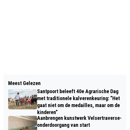
Vorig artikel
Volgend artikel
IJMOND VIERT DE VRIJHEID: DIT ZIJN
Meest Gelezen
125.000 BEZOEKERS BIJ
DE LEUKSTE EVENTS TIJDENS
Santpoort beleeft 40e Agrarische Dag
BEVRIJDINGSPOP; BANKZITTERS
BEVRIJDINGSDAG
met traditionele kalverenkeuring: “Het
GROOTSTE PUBLIEKSTREKKER VAN DE
gaat niet om de medailles, maar om de
kinderen”
MIDDAG
Aanbrengen kunstwerk Velsertraverse-
onderdoorgang van start