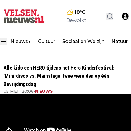
18
°C
Bewolkt
Nieuws
Cultuur
Sociaal en Welzijn
Natuur
▼
Alle kids een HERO tijdens het Hero Kinderfestival:
'Mini-disco vs. Mainstage: twee werelden op één
Bevrijdingsdag
05 MEI , 20:06
•
NIEUWS