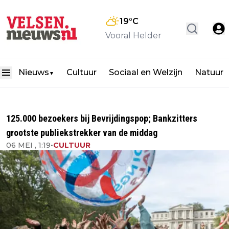
19
°C
Vooral Helder
Nieuws
Cultuur
Sociaal en Welzijn
Natuur
▼
125.000 bezoekers bij Bevrijdingspop; Bankzitters
grootste publiekstrekker van de middag
06 MEI , 1:19
•
CULTUUR