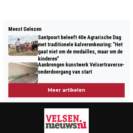
Vorig artikel
Volgend artikel
ALLE KIDS EEN HERO TIJDENS HET
Meest Gelezen
DIRECTEUR MILIEUDEFENSIE GAAT
HERO KINDERFESTIVAL: 'MINI-DISCO
Santpoort beleeft 40e Agrarische Dag
WERKEN BIJ TATA STEEL
VS. MAINSTAGE: TWEE WERELDEN OP
met traditionele kalverenkeuring: “Het
gaat niet om de medailles, maar om de
ÉÉN BEVRIJDINGSDAG
kinderen”
Aanbrengen kunstwerk Velsertraverse-
onderdoorgang van start
Meer artikelen