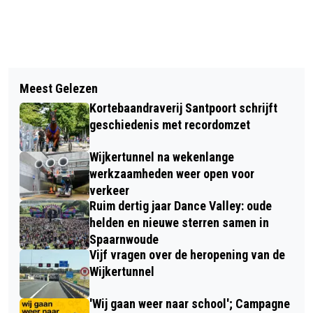
Vorig artikel
Volgend artikel
FIETSSEIZOEN VAN START MET
Meest Gelezen
EERSTE STRANDHUISJES OP WEG
OMLOOP VAN ZANDVOORT;
Kortebaandraverij Santpoort schrijft
NAAR WIJK AAN ZEE: “MOOI
DRIEKWART STARTBEWIJZEN
geschiedenis met recordomzet
GEZICHT. DAN WEET JE DAT DE
VERKOCHT
Wijkertunnel na wekenlange
ZOMER ER WEER AAN KOMT!”
werkzaamheden weer open voor
verkeer
Ruim dertig jaar Dance Valley: oude
helden en nieuwe sterren samen in
Spaarnwoude
Vijf vragen over de heropening van de
Wijkertunnel
'Wij gaan weer naar school'; Campagne