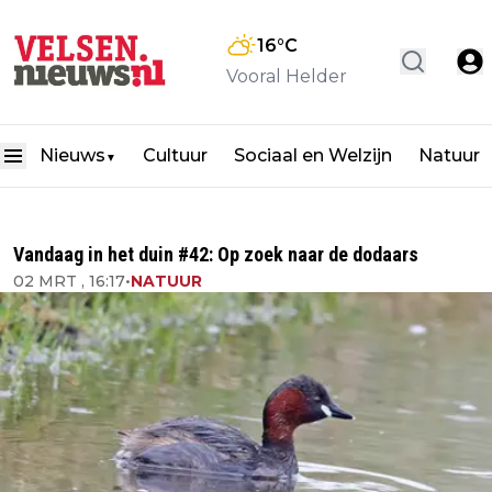
16
°C
Vooral Helder
Nieuws
Cultuur
Sociaal en Welzijn
Natuur
▼
Vandaag in het duin #42: Op zoek naar de dodaars
02 MRT , 16:17
•
NATUUR