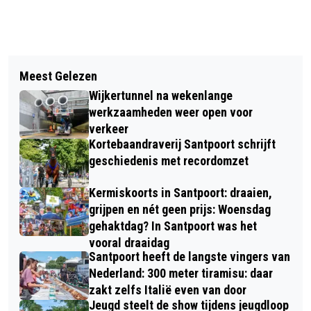
Vorig artikel
Volgend artikel
VANDAAG IN HET DUIN #42: OP ZOEK
Meest Gelezen
IJMOND-GEMEENTEN STARTEN PROEF
NAAR DE DODAARS
Wijkertunnel na wekenlange
MET GEZONDHEIDSGESPREKKEN
werkzaamheden weer open voor
VOOR CHRONISCH ZIEKEN
verkeer
Kortebaandraverij Santpoort schrijft
geschiedenis met recordomzet
Kermiskoorts in Santpoort: draaien,
grijpen en nét geen prijs: Woensdag
gehaktdag? In Santpoort was het
vooral draaidag
Santpoort heeft de langste vingers van
Nederland: 300 meter tiramisu: daar
zakt zelfs Italië even van door
Jeugd steelt de show tijdens jeugdloop