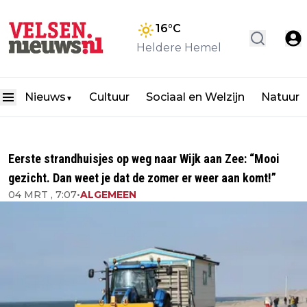
16
°C
Heldere Hemel
Nieuws
Cultuur
Sociaal en Welzijn
Natuur
▼
Eerste strandhuisjes op weg naar Wijk aan Zee: “Mooi
gezicht. Dan weet je dat de zomer er weer aan komt!”
04 MRT , 7:07
•
ALGEMEEN