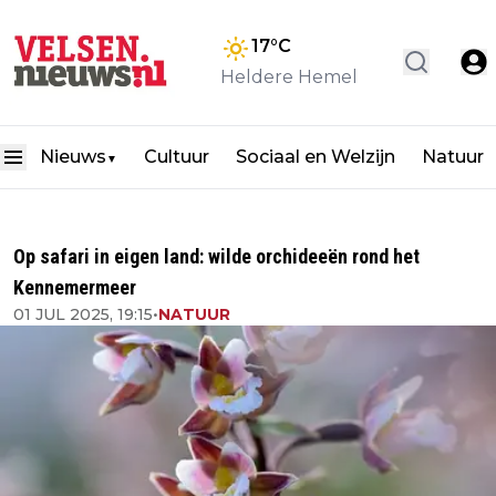
17
°C
Heldere Hemel
Nieuws
Cultuur
Sociaal en Welzijn
Natuur
▼
Op safari in eigen land: wilde orchideeën rond het
Kennemermeer
01 JUL 2025, 19:15
•
NATUUR