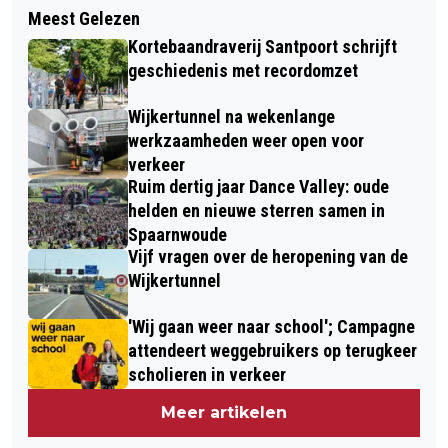
KONINKLIJKE ONDERSCHEIDING VOOR
Meest Gelezen
READSHOPKLANTEN DONEREN 112
JOHN VAN OPIJNEN
Kortebaandraverij Santpoort schrijft
PRENTENBOEKEN AAN
geschiedenis met recordomzet
VOORLEESEXPRESS VELSEN
Wijkertunnel na wekenlange
werkzaamheden weer open voor
verkeer
Ruim dertig jaar Dance Valley: oude
helden en nieuwe sterren samen in
Spaarnwoude
Vijf vragen over de heropening van de
Wijkertunnel
'Wij gaan weer naar school'; Campagne
attendeert weggebruikers op terugkeer
scholieren in verkeer
Meer artikelen