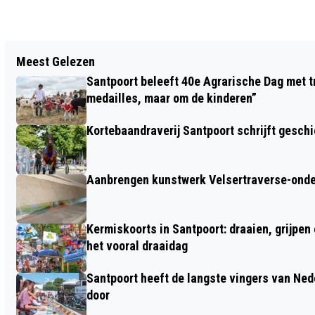
Vorig artikel
Meest Gelezen
NK RUNNING BLIND 2026 NN TIJDENS
Santpoort beleeft 40e Agrarische Dag met tr
DAM TOT DAMLOOP; ICONISCH
medailles, maar om de kinderen”
HARDLOOPEVENT OOK PODIUM VOOR
Kortebaandraverij Santpoort schrijft gesc
HARDLOPERS MET VISUELE BEPERKING
Aanbrengen kunstwerk Velsertraverse-onde
Kermiskoorts in Santpoort: draaien, grijpen
het vooral draaidag
Santpoort heeft de langste vingers van Nede
door