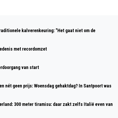
Volgend artikel
KLEUREN IN BEWEGING: DE MAGIE VAN
aditionele kalverenkeuring: “Het gaat niet om de
HET BLOEMENCORSO BOLLENSTREEK #1
hiedenis met recordomzet
rdoorgang van start
 en nét geen prijs: Woensdag gehaktdag? In Santpoort was
rland: 300 meter tiramisu: daar zakt zelfs Italië even van