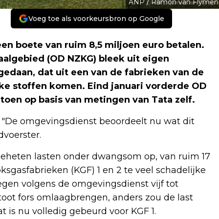
ANP / Ramon van Flymen
Voeg toe als voorkeursbron op Google
en boete van ruim 8,5 miljoen euro betalen.
lgebied (OD NZKG) bleek uit eigen
n gedaan, dat uit een van de fabrieken van de
jke stoffen komen. Eind januari vorderde OD
toen op basis van metingen van Tata zelf.
"De omgevingsdienst beoordeelt nu wat dit
voerster.
eheten lasten onder dwangsom op, van ruim 17
ksgasfabrieken (KGF) 1 en 2 te veel schadelijke
egen volgens de omgevingsdienst vijf tot
stoot fors omlaagbrengen, anders zou de last
is nu volledig gebeurd voor KGF 1.