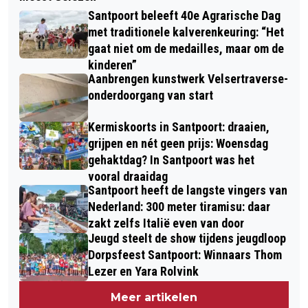
IN DE HERFST GEBOREN? DAN LEEF JE
WERELDPREMIÈRE VAN DE BAVO
Santpoort beleeft 40e Agrarische Dag
ZOMAAR EEN HALF JAAR LANGER!
CANTATE IN DE GROTE KERK
met traditionele kalverenkeuring: “Het
gaat niet om de medailles, maar om de
kinderen”
Aanbrengen kunstwerk Velsertraverse-
onderdoorgang van start
Kermiskoorts in Santpoort: draaien,
grijpen en nét geen prijs: Woensdag
gehaktdag? In Santpoort was het
vooral draaidag
Santpoort heeft de langste vingers van
Nederland: 300 meter tiramisu: daar
zakt zelfs Italië even van door
Jeugd steelt de show tijdens jeugdloop
Dorpsfeest Santpoort: Winnaars Thom
Lezer en Yara Rolvink
Meer artikelen