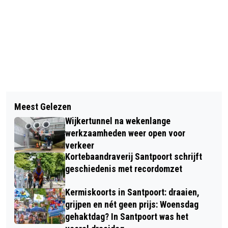
Vorig artikel
Volgend artikel
KUNST IN KENNEMERLAND "PROEF
Meest Gelezen
29 NIEUWE WONINGEN AAN DE
KANON"
Wijkertunnel na wekenlange
ZEEWEG IN IJMUIDEN
werkzaamheden weer open voor
verkeer
Kortebaandraverij Santpoort schrijft
geschiedenis met recordomzet
Kermiskoorts in Santpoort: draaien,
grijpen en nét geen prijs: Woensdag
gehaktdag? In Santpoort was het