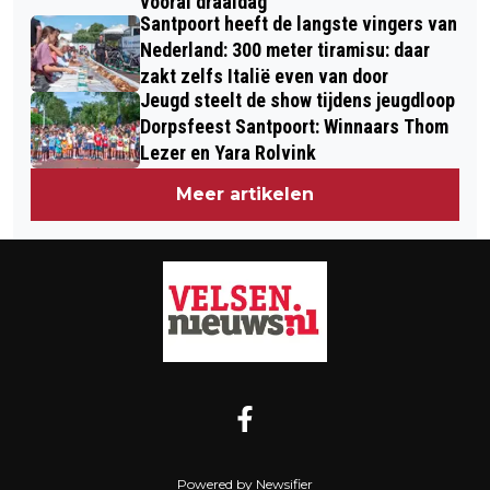
vooral draaidag
Santpoort heeft de langste vingers van
Nederland: 300 meter tiramisu: daar
zakt zelfs Italië even van door
Jeugd steelt de show tijdens jeugdloop
Dorpsfeest Santpoort: Winnaars Thom
Lezer en Yara Rolvink
Meer artikelen
Powered by Newsifier