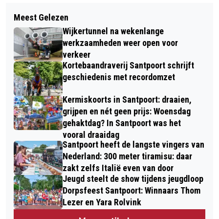
Volgend artikel
JULIANABRUG IJMUIDEN EEN ‘BRUG
Meest Gelezen
LOEPZUIVERE HATTRICK HAMDAOUI
TE VER’ VOOR DRANKRIJDER
Wijkertunnel na wekenlange
(TELSTAR) TEGEN FC OSS
werkzaamheden weer open voor
verkeer
Kortebaandraverij Santpoort schrijft
geschiedenis met recordomzet
Kermiskoorts in Santpoort: draaien,
grijpen en nét geen prijs: Woensdag
gehaktdag? In Santpoort was het
vooral draaidag
Santpoort heeft de langste vingers van
Nederland: 300 meter tiramisu: daar
zakt zelfs Italië even van door
Jeugd steelt de show tijdens jeugdloop
Dorpsfeest Santpoort: Winnaars Thom
Lezer en Yara Rolvink