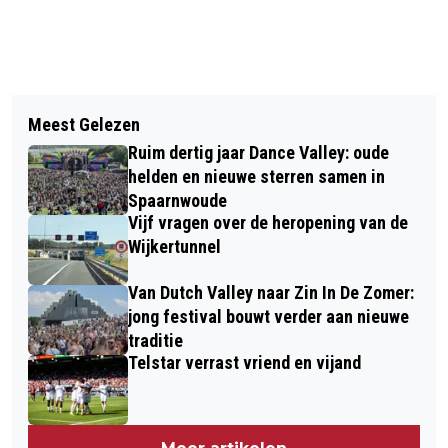
Vorig artikel
Volgend artikel
VISSERSBOOT ZINKT IN HAVEN VAN
Meest Gelezen
COLUMN VAN DE DAG: TIJD VOOR
IJMUIDEN
Ruim dertig jaar Dance Valley: oude
NIEUWE BEWEEGRICHTLIJNEN. HOE
helden en nieuwe sterren samen in
PAK JIJ DIT AAN?
Spaarnwoude
Vijf vragen over de heropening van de
Wijkertunnel
Van Dutch Valley naar Zin In De Zomer:
jong festival bouwt verder aan nieuwe
traditie
Telstar verrast vriend en vijand