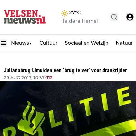
27
°C
Heldere Hemel
Nieuws
Cultuur
Sociaal en Welzijn
Natuur
▼
Julianabrug IJmuiden een ‘brug te ver’ voor drankrijder
29 AUG 2017, 10:37
•
112