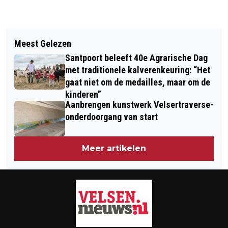
Vorig artikel
Volgend artikel
SPECIAL OLYMPICS NATIONALE
Meest Gelezen
WOEDE OVER FINANCIEEL EXTRAATJE
SPELEN AFGESLOTEN: WEEKEND VOL
Santpoort beleeft 40e Agrarische Dag
VOOR TATA-TOP: “MOEILIJK TE
SPORT EN PLEZIER VOOR RUIM 2200
met traditionele kalverenkeuring: “Het
VERKROPPEN IN DEZE TIJD”
gaat niet om de medailles, maar om de
SPORTERS
kinderen”
Aanbrengen kunstwerk Velsertraverse-
onderdoorgang van start
Meer artikelen