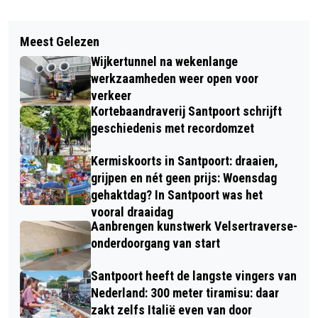
Vorig artikel
Volgend artikel
POPULAIRE SPEELWEIDE HOEVE DUIN
Meest Gelezen
MINISTER STELT GEZANT AAN VOOR
EN KRUIDBERG MOET DICHT
Wijkertunnel na wekenlange
TATA: “VERSTANDIGE KEUZE”
werkzaamheden weer open voor
verkeer
Kortebaandraverij Santpoort schrijft
geschiedenis met recordomzet
Kermiskoorts in Santpoort: draaien,
grijpen en nét geen prijs: Woensdag
gehaktdag? In Santpoort was het
vooral draaidag
Aanbrengen kunstwerk Velsertraverse-
onderdoorgang van start
Santpoort heeft de langste vingers van
Nederland: 300 meter tiramisu: daar
zakt zelfs Italië even van door