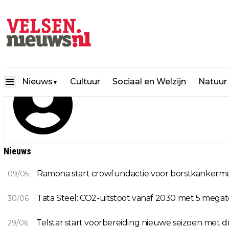
Redactie
Nieuws
Cultuur
Sociaal en Welzijn
Natuur
▼
Nieuws
Ramona start crowfundactie voor borstkankermedici
09/05
Tata Steel: CO2-uitstoot vanaf 2030 met 5 meg
30/06
Telstar start voorbereiding nieuwe seizoen met 
29/06