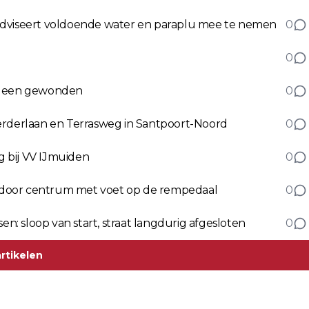
adviseert voldoende water en paraplu mee te nemen
0
0
, geen gewonden
0
derlaan en Terrasweg in Santpoort-Noord
0
ag bij VV IJmuiden
0
er door centrum met voet op de rempedaal
0
: sloop van start, straat langdurig afgesloten
0
rtikelen