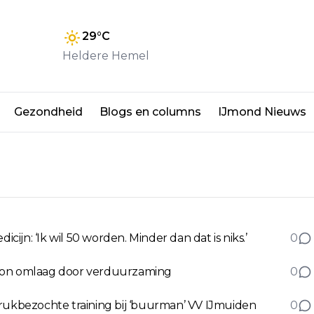
29
°C
Heldere Hemel
Gezondheid
Blogs en columns
IJmond Nieuws
jn: ‘Ik wil 50 worden. Minder dan dat is niks.’
0
aton omlaag door verduurzaming
0
drukbezochte training bij ‘buurman’ VV IJmuiden
0