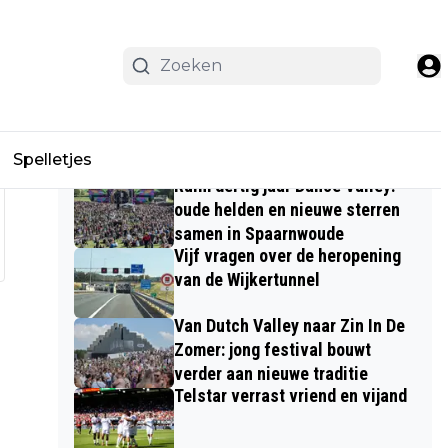
Meest Gelezen
Spelletjes
Ruim dertig jaar Dance Valley:
oude helden en nieuwe sterren
samen in Spaarnwoude
Vijf vragen over de heropening
van de Wijkertunnel
Van Dutch Valley naar Zin In De
Zomer: jong festival bouwt
verder aan nieuwe traditie
Telstar verrast vriend en vijand