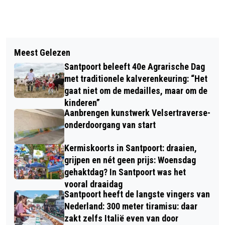
Vorig artikel
Volgend artikel
VANAF ZATERDAGMIDDAG CODE GEEL
Meest Gelezen
KUNST IN KENNEMERLAND “ROMEINS
OM ONWEER MET WINDSTOTEN EN
Santpoort beleeft 40e Agrarische Dag
FRIES AARDEWERK”
HAGEL
met traditionele kalverenkeuring: “Het
gaat niet om de medailles, maar om de
kinderen”
Aanbrengen kunstwerk Velsertraverse-
onderdoorgang van start
Kermiskoorts in Santpoort: draaien,
grijpen en nét geen prijs: Woensdag
gehaktdag? In Santpoort was het
vooral draaidag
Santpoort heeft de langste vingers van
Nederland: 300 meter tiramisu: daar
zakt zelfs Italië even van door