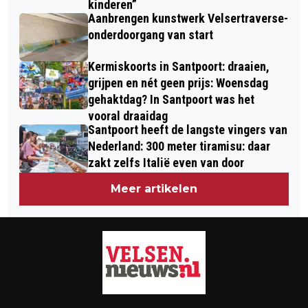
kinderen”
EN OMLEIDINGEN
Aanbrengen kunstwerk Velsertraverse-
onderdoorgang van start
Kermiskoorts in Santpoort: draaien,
grijpen en nét geen prijs: Woensdag
gehaktdag? In Santpoort was het
vooral draaidag
Santpoort heeft de langste vingers van
Nederland: 300 meter tiramisu: daar
zakt zelfs Italië even van door
Meer artikelen