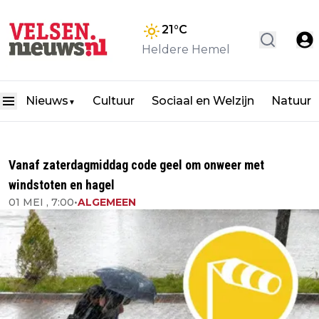
21
°C
Heldere Hemel
Nieuws
Cultuur
Sociaal en Welzijn
Natuur
▼
Vanaf zaterdagmiddag code geel om onweer met
windstoten en hagel
01 MEI , 7:00
•
ALGEMEEN