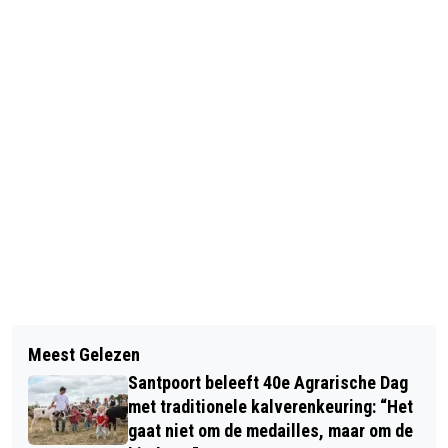
Vorig artikel
Volgend artikel
ZO VIERDE IJMOND KONINGSDAG:
Meest Gelezen
WIJKERTUNNEL DICHT IN WEEKEND
VOLOP JEUGDIG ONDERNEMERSCHAP
Santpoort beleeft 40e Agrarische Dag
VAN 1 TOT 4 MEI; 30 TOT 60 MINUTEN
OP VRIJMARKTEN BEVERWIJK,
met traditionele kalverenkeuring: “Het
EXTRA REISTIJD DOOR AFSLUITINGEN
gaat niet om de medailles, maar om de
VELSEN EN HEEMSKERK