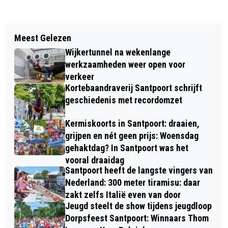
Vorig artikel
Volgend artikel
CIS STOKMAN WINT
Meest Gelezen
KUNST IN KENNEMERLAND
CLUBKAMPIOENSCHAP FILMCLUB
Wijkertunnel na wekenlange
“JUDASPENNING”
IJMOND MET “DE HANDEN VAN DE
werkzaamheden weer open voor
verkeer
AARDE”
Kortebaandraverij Santpoort schrijft
geschiedenis met recordomzet
Kermiskoorts in Santpoort: draaien,
grijpen en nét geen prijs: Woensdag
gehaktdag? In Santpoort was het
vooral draaidag
Santpoort heeft de langste vingers van
Nederland: 300 meter tiramisu: daar
zakt zelfs Italië even van door
Jeugd steelt de show tijdens jeugdloop
Dorpsfeest Santpoort: Winnaars Thom