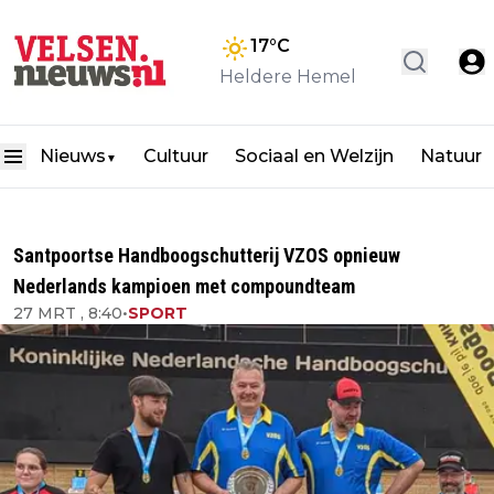
17
°C
Heldere Hemel
Nieuws
Cultuur
Sociaal en Welzijn
Natuur
▼
Santpoortse Handboogschutterij VZOS opnieuw
Nederlands kampioen met compoundteam
27 MRT , 8:40
•
SPORT