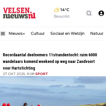
14
°C
Bewolkt
Nieuws
Cultuur
Sociaal en Welzijn
Natuur
▼
Recordaantal deelnemers 11strandentocht: ruim 6000
wandelaars komend weekend op weg naar Zandvoort
voor Hartstichting
27 OKT 2025, 9:08
•
SPORT