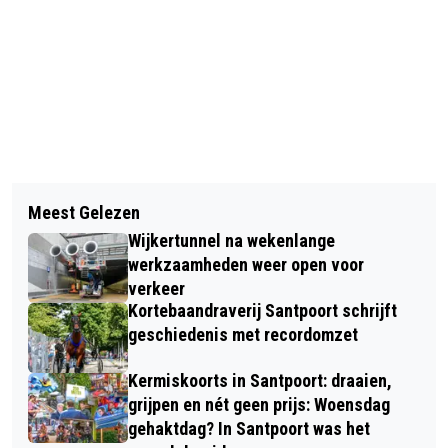
Vorig artikel
Volgend artikel
GEWONDE BIJ STEEKINCIDENT AAN
Meest Gelezen
KONINKLIJKE ONDERSCHEIDING VOOR
DE BUITENLANDEN IN BEVERWIJK
Wijkertunnel na wekenlange
PETER VAN DE MEERAKKER
werkzaamheden weer open voor
verkeer
Kortebaandraverij Santpoort schrijft
geschiedenis met recordomzet
Kermiskoorts in Santpoort: draaien,
grijpen en nét geen prijs: Woensdag
gehaktdag? In Santpoort was het