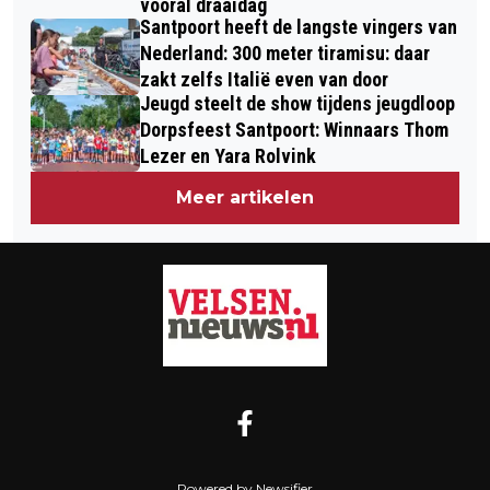
vooral draaidag
Santpoort heeft de langste vingers van
Nederland: 300 meter tiramisu: daar
zakt zelfs Italië even van door
Jeugd steelt de show tijdens jeugdloop
Dorpsfeest Santpoort: Winnaars Thom
Lezer en Yara Rolvink
Meer artikelen
Powered by Newsifier