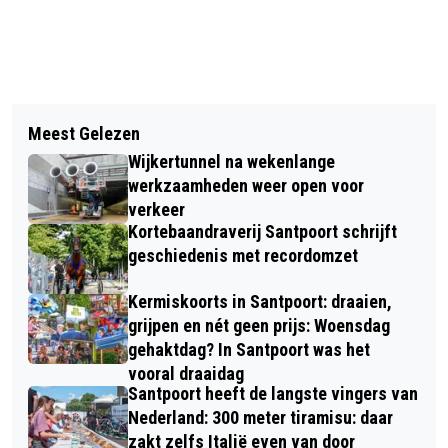
Vorig artikel
Volgend artikel
MEER ELEKTRICITEIT NODIG? MEER
Meest Gelezen
ZIJN ER DIT JAAR ÉCHT MEER
TRANSFORMATORHUISJES!
Wijkertunnel na wekenlange
WESPEN? DE NATIONALE
werkzaamheden weer open voor
WESPENTELLING MOET HET
verkeer
Kortebaandraverij Santpoort schrijft
UITWIJZEN
geschiedenis met recordomzet
Kermiskoorts in Santpoort: draaien,
grijpen en nét geen prijs: Woensdag
gehaktdag? In Santpoort was het
vooral draaidag
Santpoort heeft de langste vingers van
Nederland: 300 meter tiramisu: daar
zakt zelfs Italië even van door