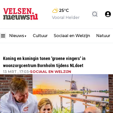
25
°C
Vooral Helder
Nieuws
Cultuur
Sociaal en Welzijn
Natuur
▼
Koning en koningin tonen 'groene vingers' in
woonzorgcentrum Bornholm tijdens NLdoet
13 MRT , 17:03
•
SOCIAAL EN WELZIJN