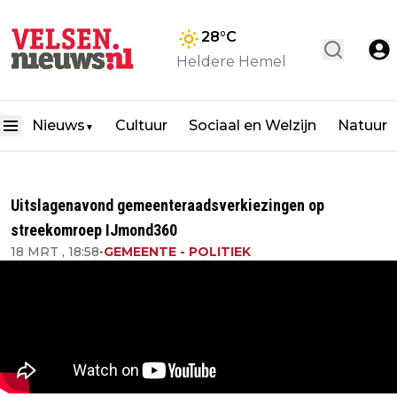
28
°C
Heldere Hemel
Nieuws
Cultuur
Sociaal en Welzijn
Natuur
▼
Uitslagenavond gemeenteraadsverkiezingen op
streekomroep IJmond360
18 MRT , 18:58
•
GEMEENTE - POLITIEK