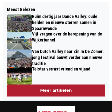
Volgend artikel
KAMPIOENSKOORTS PSV LEIDT TOT
Meest Gelezen
OPKOMSTPERCENTAGES BEVERWIJK
CAMERATOEZICHT EN
Ruim dertig jaar Dance Valley: oude
EN VELSEN NA 18 UUR ROND 38%
KAARTENGEKTE ROND DUEL TELSTAR
helden en nieuwe sterren samen in
Spaarnwoude
PSV
Vijf vragen over de heropening van de
Wijkertunnel
Van Dutch Valley naar Zin In De Zomer:
jong festival bouwt verder aan nieuwe
traditie
Telstar verrast vriend en vijand
Meer artikelen