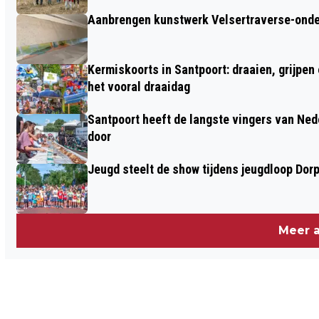
Aanbrengen kunstwerk Velsertraverse-onde
Kermiskoorts in Santpoort: draaien, grijpen
het vooral draaidag
Santpoort heeft de langste vingers van Nede
door
Jeugd steelt de show tijdens jeugdloop Dor
Meer a