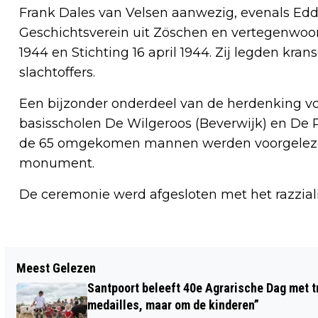
Frank Dales van Velsen aanwezig, evenals E
Geschichtsverein uit Zöschen en vertegenwoor
1944 en Stichting 16 april 1944. Zij legden kr
slachtoffers.
Een bijzonder onderdeel van de herdenking vo
basisscholen De Wilgeroos (Beverwijk) en De 
de 65 omgekomen mannen werden voorgelezen,
monument.
De ceremonie werd afgesloten met het razziali
Vorig artikel
Meest Gelezen
VERGETEN LIEFDE KRIJGT EEN STEM IN
Santpoort beleeft 40e Agrarische Dag met tr
LOTTE
medailles, maar om de kinderen”