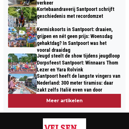
VUURWERK VOOR ALLESBESLISSENDE
verkeer
ELKAAR VOOR KIKA
Kortebaandraverij Santpoort schrijft
VISSERSDERBY
geschiedenis met recordomzet
Kermiskoorts in Santpoort: draaien,
grijpen en nét geen prijs: Woensdag
gehaktdag? In Santpoort was het
vooral draaidag
Jeugd steelt de show tijdens jeugdloop
Dorpsfeest Santpoort: Winnaars Thom
Lezer en Yara Rolvink
Santpoort heeft de langste vingers van
Nederland: 300 meter tiramisu: daar
zakt zelfs Italië even van door
Meer artikelen