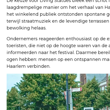
De keuze voor Living Statues bleek een schot 
laagdrempelige manier om het verhaal van Ha
het winkelend publiek ontstonden spontane g
terwijl straatmuziek en de levendige terrasse
bewolking helaas.
Ondernemers reageerden enthousiast op de ext
toeristen, die niet op de hoogte waren van de 
informeerden naar het festival. Daarmee bereik
ogen hebben: mensen op een ontspannen mani
Haarlem verbinden.