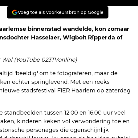
Voeg toe als voorkeursbron op Google
arlemse binnenstad wandelde, kon zomaar
sdochter Hasselaer, Wigbolt Ripperda of
er Wal (YouTube 023TVonline)
ltijd 'beeldig' om te fotograferen, maar de
eken echter springlevend. Met een reeks
 nieuwe stadsfestival FIER Haarlem op zaterdag
 standbeelden tussen 12.00 en 16.00 uur veel
maken, kinderen keken vol verwondering toe en
istorische personages die ogenschijnlijk