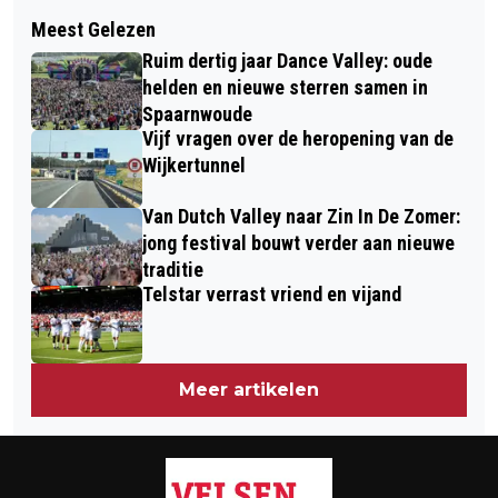
Volgend artikel
VEEL SCHADE BIJ KOP-STAART
Meest Gelezen
IMPRESSIE CASTLE CHRISTMAS FAIR
BOTSING VELSERBROEK
Ruim dertig jaar Dance Valley: oude
DUIN EN KRUIDBERG 28 NOVEMBER:
helden en nieuwe sterren samen in
TOT EN MET ZONDAG 1 DECEMBER
Spaarnwoude
Vijf vragen over de heropening van de
NOG VOLOP GENIETEN, MIS HET NIET!
Wijkertunnel
Van Dutch Valley naar Zin In De Zomer:
jong festival bouwt verder aan nieuwe
traditie
Telstar verrast vriend en vijand
Meer artikelen