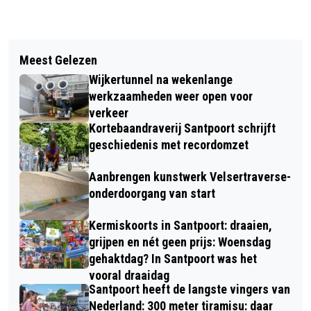
Vorig artikel
Volgend artikel
VANDAAG IN HET DUIN #44: OP ZOEK
Meest Gelezen
RUIM 8.000 WANDELAARS GENIETEN
NAAR DE GRASMUS
Wijkertunnel na wekenlange
VAN 5E EDITIE KIKA HAARLEM CITY
werkzaamheden weer open voor
WALK EN LOPEN € 140.733,- BIJ
verkeer
Kortebaandraverij Santpoort schrijft
ELKAAR VOOR KIKA
geschiedenis met recordomzet
Aanbrengen kunstwerk Velsertraverse-
onderdoorgang van start
Kermiskoorts in Santpoort: draaien,
grijpen en nét geen prijs: Woensdag
gehaktdag? In Santpoort was het
vooral draaidag
Santpoort heeft de langste vingers van
Nederland: 300 meter tiramisu: daar