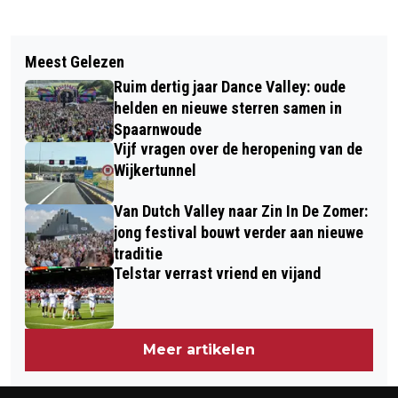
Vorig artikel
Volgend artikel
TATA STEEL WIL MOGELIJK
Meest Gelezen
EERSTE HYACINTEN GEPLANT VOOR
WATERSTOF UIT NOORWEGEN
Ruim dertig jaar Dance Valley: oude
BLOEMENCORSO BOLLENSTREEK
IMPORTEREN
helden en nieuwe sterren samen in
Spaarnwoude
Vijf vragen over de heropening van de
Wijkertunnel
Van Dutch Valley naar Zin In De Zomer:
jong festival bouwt verder aan nieuwe
traditie
Telstar verrast vriend en vijand
Meer artikelen