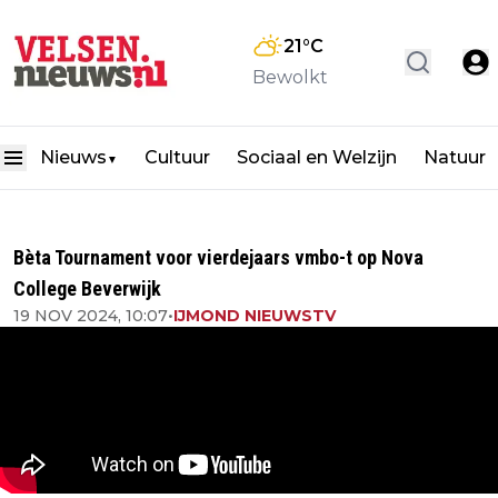
21
°C
Bewolkt
Nieuws
Cultuur
Sociaal en Welzijn
Natuur
▼
Bèta Tournament voor vierdejaars vmbo-t op Nova
College Beverwijk
19 NOV 2024, 10:07
•
IJMOND NIEUWSTV