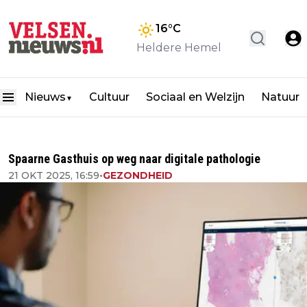
16
°C
Heldere Hemel
Nieuws
Cultuur
Sociaal en Welzijn
Natuur
▼
Spaarne Gasthuis op weg naar digitale pathologie
21 OKT 2025, 16:59
•
GEZONDHEID