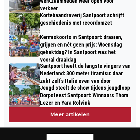
werkzaamheden weer open voor
HANDHAVEN IN DE EREDIVISIE”
verkeer
Kortebaandraverij Santpoort schrijft
geschiedenis met recordomzet
Kermiskoorts in Santpoort: draaien,
grijpen en nét geen prijs: Woensdag
gehaktdag? In Santpoort was het
vooral draaidag
Santpoort heeft de langste vingers van
Nederland: 300 meter tiramisu: daar
zakt zelfs Italië even van door
Jeugd steelt de show tijdens jeugdloop
Dorpsfeest Santpoort: Winnaars Thom
Lezer en Yara Rolvink
Meer artikelen