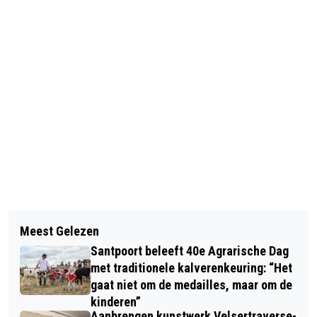
Vorig artikel
Volgend artikel
VIJF NIEUWE BEELDEN ONTHULD IN
Meest Gelezen
VRIJWILLIGERS GEZOCHT VOOR
BEELDENPARK EEN ZEE VAN STAAL
Santpoort beleeft 40e Agrarische Dag
BEHEER PIERENBADJES PARK
met traditionele kalverenkeuring: “Het
VELSERBEEK EN BURGEMEESTER
gaat niet om de medailles, maar om de
kinderen”
RIJKENSPARK
Aanbrengen kunstwerk Velsertraverse-