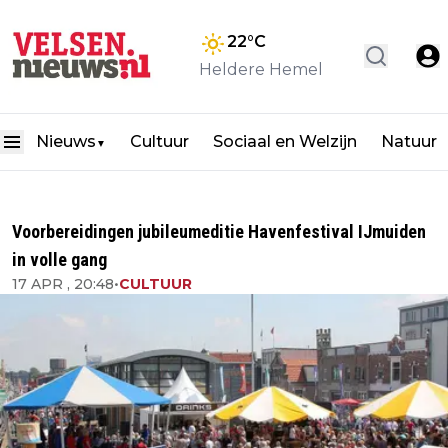
22
°C
Heldere Hemel
Nieuws
Cultuur
Sociaal en Welzijn
Natuur
▼
Voorbereidingen jubileumeditie Havenfestival IJmuiden
in volle gang
17 APR , 20:48
•
CULTUUR