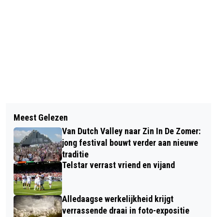
Vorig artikel
Volgend artikel
KUNST IN KENNEMERLAND
Meest Gelezen
GGD KENNEMERLAND ONDERZOEKT
‘ALBARELLO’
Van Dutch Valley naar Zin In De Zomer:
OPNIEUW GEZONDHEID VAN KINDEREN
jong festival bouwt verder aan nieuwe
traditie
Telstar verrast vriend en vijand
Alledaagse werkelijkheid krijgt
verrassende draai in foto-expositie