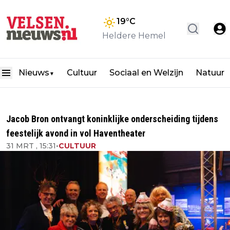
19
°C
Heldere Hemel
Nieuws
Cultuur
Sociaal en Welzijn
Natuur
▼
Jacob Bron ontvangt koninklijke onderscheiding tijdens
feestelijk avond in vol Haventheater
31 MRT , 15:31
•
CULTUUR