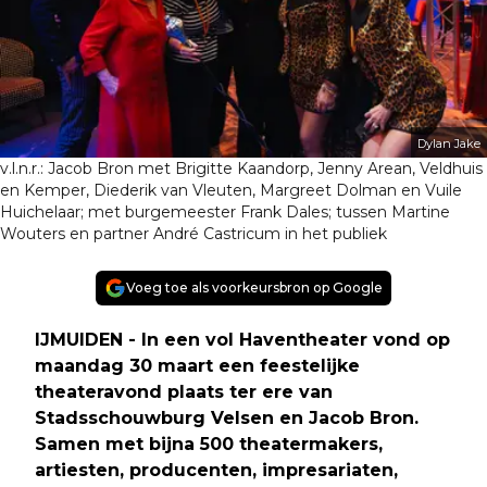
Dylan Jake
v.l.n.r.: Jacob Bron met Brigitte Kaandorp, Jenny Arean, Veldhuis
en Kemper, Diederik van Vleuten, Margreet Dolman en Vuile
Huichelaar; met burgemeester Frank Dales; tussen Martine
Wouters en partner André Castricum in het publiek
Voeg toe als voorkeursbron op Google
IJMUIDEN - In een vol Haventheater vond op
maandag 30 maart een feestelijke
theateravond plaats ter ere van
Stadsschouwburg Velsen en Jacob Bron.
Samen met bijna 500 theatermakers,
artiesten, producenten, impresariaten,