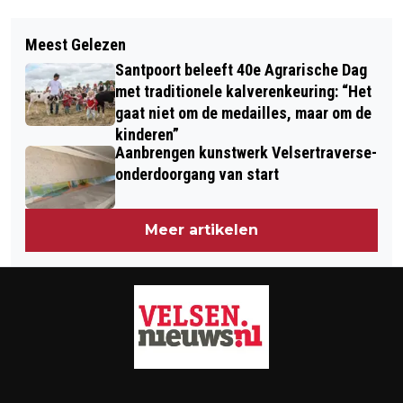
Vorig artikel
Volgend artikel
TIJDELIJK CAMERATOEZICHT IN
Meest Gelezen
JAN SMIT, FRANS BAUER EN KRISS
IJMUIDEN NA SCHIETPARTIJ
Santpoort beleeft 40e Agrarische Dag
KROSS AMSTERDAM BIJ CAMPING
AFGELOPEN WEEKEND
met traditionele kalverenkeuring: “Het
SCHOONENBERG IN DRIEHUIS
gaat niet om de medailles, maar om de
kinderen”
Aanbrengen kunstwerk Velsertraverse-
onderdoorgang van start
Meer artikelen