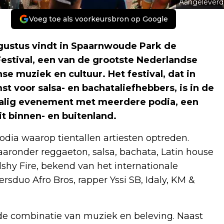
Aangeleverd
Voeg toe als voorkeursbron op Google
stus vindt in Spaarnwoude Park de
 Festival, een van de grootste Nederlandse
 muziek en cultuur. Het festival, dat in
t voor salsa- en bachataliefhebbers, is in de
chalig evenement met meerdere podia, een
t binnen- en buitenland.
dia waarop tientallen artiesten optreden.
waaronder reggaeton, salsa, bachata, Latin house
shy Fire, bekend van het internationale
rsduo Afro Bros, rapper Yssi SB, Idaly, KM &
p de combinatie van muziek en beleving. Naast