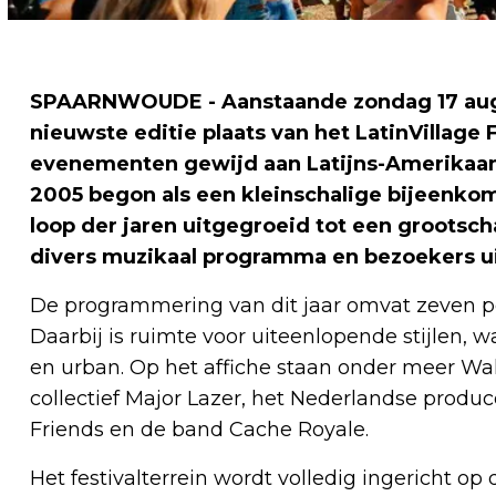
SPAARNWOUDE - Aanstaande zondag 17 augu
nieuwste editie plaats van het LatinVillage
evenementen gewijd aan Latijns-Amerikaanse
2005 begon als een kleinschalige bijeenkoms
loop der jaren uitgegroeid tot een groots
divers muzikaal programma en bezoekers ui
De programmering van dit jaar omvat zeven po
Daarbij is ruimte voor uiteenlopende stijlen, 
en urban. Op het affiche staan onder meer Wal
collectief Major Lazer, het Nederlandse produce
Friends en de band Cache Royale.
Het festivalterrein wordt volledig ingericht o