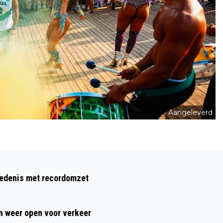
Aangeleverd
Volgend artikel
TATA MOET PLANNEN VOOR 'GROENE
hiedenis met recordomzet
STAALFABRIEK' OPNIEUW INLEVEREN
 weer open voor verkeer