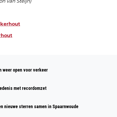
n van Steijn)
jkerhout
rhout
Volgend artikel
GROTE PLANTDAG BRENGT BEWONERS
 weer open voor verkeer
ZEE- EN DUINWIJK SAMEN; “HET GAAT
EROM DAT JE ECHT JE EIGEN
hiedenis met recordomzet
OMGEVING MOOIER MAAKT”
 en nieuwe sterren samen in Spaarnwoude