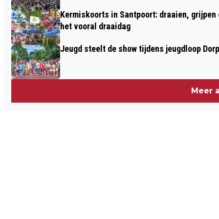
Kermiskoorts in Santpoort: draaien, grijpen
het vooral draaidag
Jeugd steelt de show tijdens jeugdloop Dor
Meer a