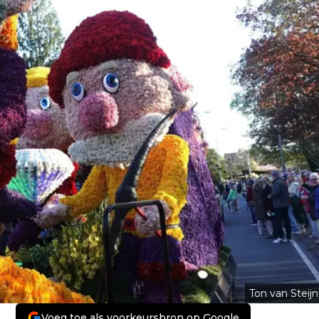
Ton van Steijn
Voeg toe als voorkeursbron op Google