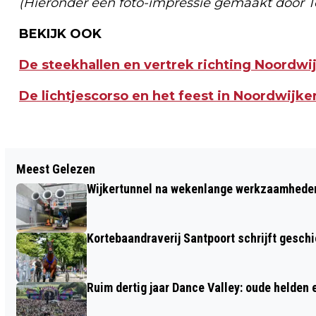
(Hieronder een foto-impressie gemaakt door To
BEKIJK OOK
De steekhallen en vertrek richting Noordwi
De lichtjescorso en het feest in Noordwijke
Vorig artikel
Meest Gelezen
INWONERS LIMMEN LEVEN ZICH UIT
Wijkertunnel na wekenlange werkzaamheden
MET INDRUKWEKKENDE
BLOEMMOZAÏEKEN TIJDENS LIMMENSE
Kortebaandraverij Santpoort schrijft gesc
BLOEMENDAGEN
Ruim dertig jaar Dance Valley: oude helden