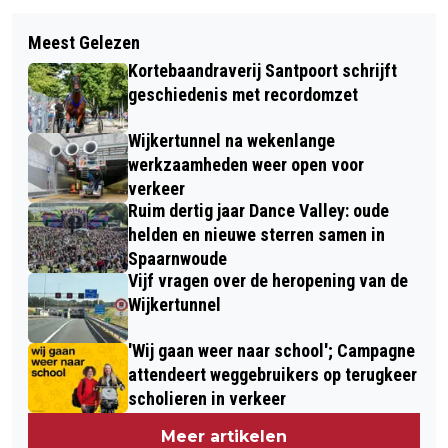
Volgend artikel
TATA OPNIEUW BEBOET VOOR TE
Meest Gelezen
ONTDEK VELSEN-MAGAZINE IN TEKEN
HOGE UITSTOOT SCHADELIJKE
Kortebaandraverij Santpoort schrijft
VAN 150 JAAR IJMUIDEN
STOFFEN
geschiedenis met recordomzet
Wijkertunnel na wekenlange
werkzaamheden weer open voor
verkeer
Ruim dertig jaar Dance Valley: oude
helden en nieuwe sterren samen in
Spaarnwoude
Vijf vragen over de heropening van de
Wijkertunnel
'Wij gaan weer naar school'; Campagne
attendeert weggebruikers op terugkeer
scholieren in verkeer
Meer artikelen