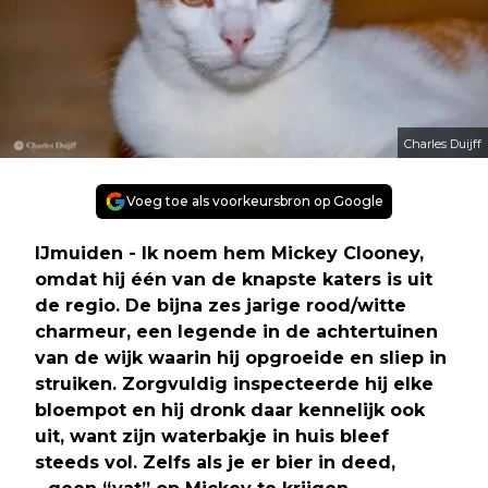
Charles Duijff
Voeg toe als voorkeursbron op Google
IJmuiden - Ik noem hem Mickey Clooney,
omdat hij één van de knapste katers is uit
de regio. De bijna zes jarige rood/witte
charmeur, een legende in de achtertuinen
van de wijk waarin hij opgroeide en sliep in
struiken. Zorgvuldig inspecteerde hij elke
bloempot en hij dronk daar kennelijk ook
uit, want zijn waterbakje in huis bleef
steeds vol. Zelfs als je er bier in deed,