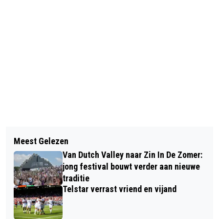
Vorig artikel
Volgend artikel
HET WORDT LENTE! OP WOENSDAG
Meest Gelezen
GEMEENTE VELSEN ORGANISEERT
LOKAAL BIJNA 20 GRADEN
Van Dutch Valley naar Zin In De Zomer:
‘VOETBAL VOOR IEDEREEN’ IN
VERWACHT
jong festival bouwt verder aan nieuwe
TELSTAR-STADION
traditie
Telstar verrast vriend en vijand