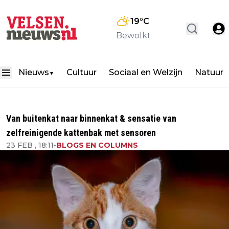
19
°C
Bewolkt
Nieuws
Cultuur
Sociaal en Welzijn
Natuur
▼
Van buitenkat naar binnenkat & sensatie van
zelfreinigende kattenbak met sensoren
23 FEB , 18:11
•
BLOGS EN COLUMNS