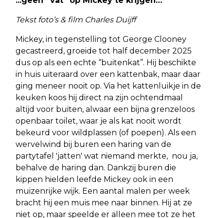
...geen “vat” op Mickey te krijgen…
Tekst foto’s & film Charles Duijff
Mickey, in tegenstelling tot George Clooney
gecastreerd, groeide tot half december 2025
dus op als een echte “buitenkat”. Hij beschikte
in huis uiteraard over een kattenbak, maar daar
ging meneer nooit op. Via het kattenluikje in de
keuken koos hij direct na zijn ochtendmaal
altijd voor buiten, alwaar een bijna grenzeloos
openbaar toilet, waar je als kat nooit wordt
bekeurd voor wildplassen (of poepen). Als een
wervelwind bij buren een haring van de
partytafel 'jatten' wat niemand merkte, nou ja,
behalve de haring dan. Dankzij buren die
kippen hielden leefde Mickey ook in een
muizenrijke wijk. Een aantal malen per week
bracht hij een muis mee naar binnen. Hij at ze
niet op, maar speelde er alleen mee tot ze het