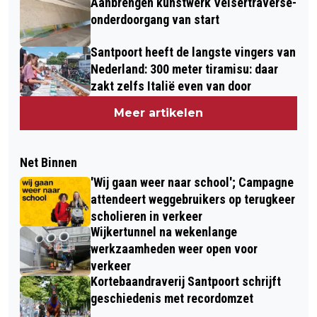
Aanbrengen kunstwerk Velsertraverse-
onderdoorgang van start
Santpoort heeft de langste vingers van
Nederland: 300 meter tiramisu: daar
zakt zelfs Italië even van door
Meer artikelen
Net Binnen
'Wij gaan weer naar school'; Campagne
attendeert weggebruikers op terugkeer
scholieren in verkeer
Wijkertunnel na wekenlange
werkzaamheden weer open voor
verkeer
Kortebaandraverij Santpoort schrijft
geschiedenis met recordomzet