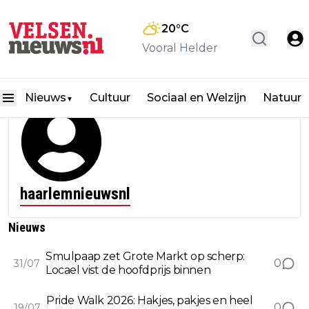
20
°C
Vooral Helder
Nieuws
Cultuur
Sociaal en Welzijn
Natuur
▼
haarlemnieuwsnl
Nieuws
Smulpaap zet Grote Markt op scherp:
0
31/07
Locael vist de hoofdprijs binnen
Pride Walk 2026: Hakjes, pakjes en heel
0
19/07