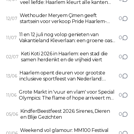
veel liefde: Haarlem kleurt alle kanten
van de regenboog
Wethouder Meryem Çimen geeft
0
12/07
startsein voor verkoop Pride Haarlem-
biljet
11 en 12 juli nog volop genieten van
0
11/07
Vakantieland Kleverlaan: een groene oase
tussen stad en natuur
Keti Koti 2026 in Haarlem: een stad die
0
02/07
samen herdenkt en de vrijheid viert
Haarlem opent deuren voor grootste
0
13/06
inclusieve sportfeest van Nederland:
indrukwekkende start van de Special
Olympics Nationale Spelen 2026
Grote Markt in 'vuur en vlam' voor Special
0
11/06
Olympics: The flame of hope arriveert met
traditionele Torch Run!
KindferBeestfeest 2026: Sirenes, Dieren
0
05/06
en Blije Gezichten
Weekend vol glamour: MM100 Festival
0
01/06