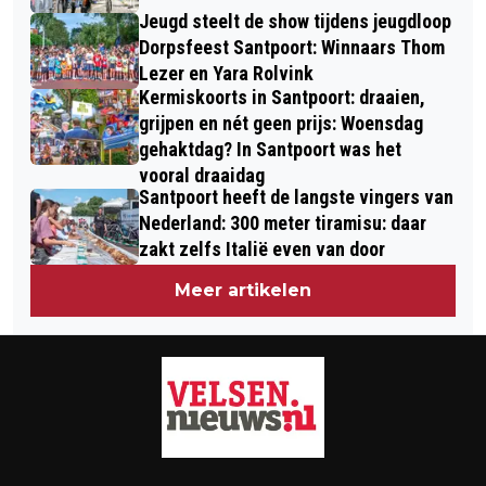
Jeugd steelt de show tijdens jeugdloop
Dorpsfeest Santpoort: Winnaars Thom
Lezer en Yara Rolvink
Kermiskoorts in Santpoort: draaien,
grijpen en nét geen prijs: Woensdag
gehaktdag? In Santpoort was het
vooral draaidag
Santpoort heeft de langste vingers van
Nederland: 300 meter tiramisu: daar
zakt zelfs Italië even van door
Meer artikelen