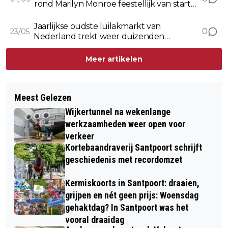
rond Marilyn Monroe feestellijk van start
(Boop-boop-a-doop of Poep poepie do?)
Jaarlijkse oudste luilakmarkt van
0
23/05
Nederland trekt weer duizenden
bezoekers naar Haarlem
Meer artikelen
Meest Gelezen
Wijkertunnel na wekenlange
werkzaamheden weer open voor
verkeer
Kortebaandraverij Santpoort schrijft
geschiedenis met recordomzet
Kermiskoorts in Santpoort: draaien,
grijpen en nét geen prijs: Woensdag
gehaktdag? In Santpoort was het
vooral draaidag