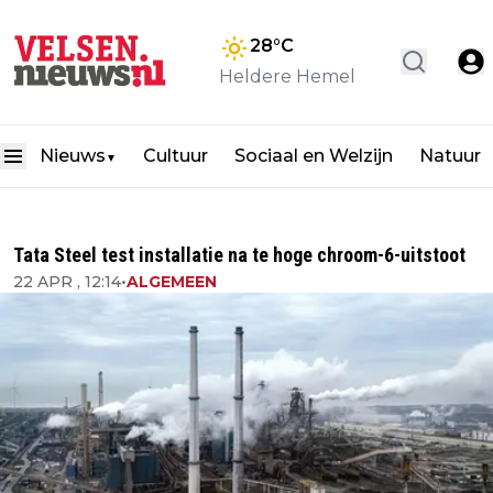
28
°C
Heldere Hemel
Nieuws
Cultuur
Sociaal en Welzijn
Natuur
▼
Tata Steel test installatie na te hoge chroom-6-uitstoot
22 APR , 12:14
•
ALGEMEEN