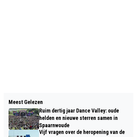
Vorig artikel
Volgend artikel
NOVA COLLEGE HOTELSCHOOL OPENT
Meest Gelezen
INSPECTIE LEGT TATA STEEL
RESTAURANT KLASSE
Ruim dertig jaar Dance Valley: oude
DWANGSOM OP OM GEVAARLIJKE
helden en nieuwe sterren samen in
STAALSLAK
Spaarnwoude
Vijf vragen over de heropening van de