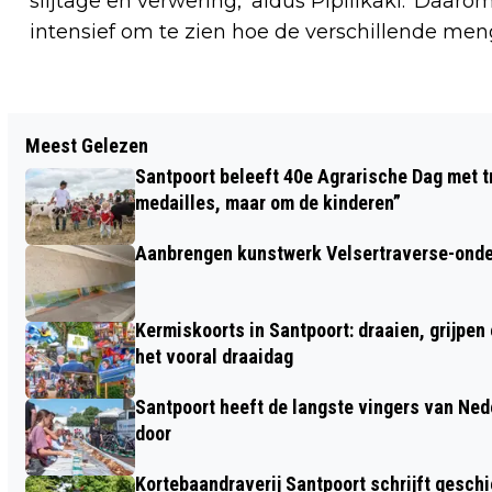
slijtage en verwering,’ aldus Pipilikaki. ‘Da
intensief om te zien hoe de verschillende meng
Vorig artikel
Meest Gelezen
TELSTAR ONDERUIT IN HISTORISCHE
Santpoort beleeft 40e Agrarische Dag met tr
RENTREE EREDIVISIE
medailles, maar om de kinderen”
Aanbrengen kunstwerk Velsertraverse-onde
Kermiskoorts in Santpoort: draaien, grijpen
het vooral draaidag
Santpoort heeft de langste vingers van Nede
door
Kortebaandraverij Santpoort schrijft gesc