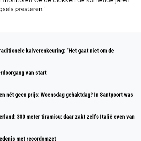
arom monitoren we de blokken de komende jaren
sels presteren.’
Volgend artikel
LAATSTE WEEK ZOMERVAKANTIE MET
aditionele kalverenkeuring: “Het gaat niet om de
SAIL EN BLOEIENDE HEI TOP VOOR
FOTOGRAFIELIEFHEBBERS
rdoorgang van start
 en nét geen prijs: Woensdag gehaktdag? In Santpoort was
rland: 300 meter tiramisu: daar zakt zelfs Italië even van
hiedenis met recordomzet