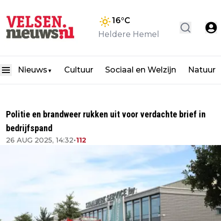
16
°C
Heldere Hemel
Nieuws
Cultuur
Sociaal en Welzijn
Natuur
▼
Politie en brandweer rukken uit voor verdachte brief in
bedrijfspand
26 AUG 2025, 14:32
•
112