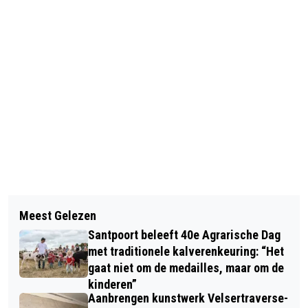
Vorig artikel
Volgend artikel
WERK TIJDELIJK STILGELEGD BIJ
Meest Gelezen
TWEE PERSONENAUTO’S UITGEBRAND
VISDISTRIBUTEUR WEGENS
Santpoort beleeft 40e Agrarische Dag
IN BEVERWIJK, OMLIGGENDE
AMMONIAKLEK
met traditionele kalverenkeuring: “Het
VOERTUIGEN BESCHADIGD
gaat niet om de medailles, maar om de
kinderen”
Aanbrengen kunstwerk Velsertraverse-