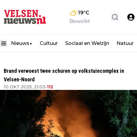
19
°C
Bewolkt
Nieuws
Cultuur
Sociaal en Welzijn
Natuur
▼
Brand verwoest twee schuren op volkstuincomplex in
Velsen-Noord
10 OKT 2025, 21:03
•
112